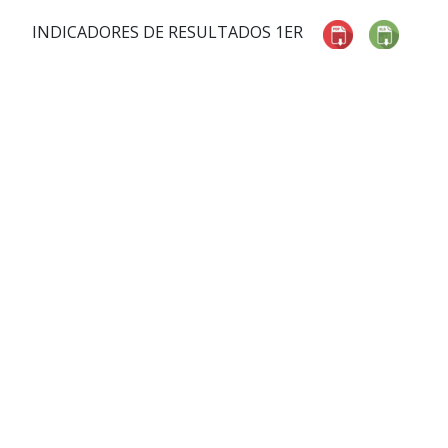
INDICADORES DE RESULTADOS 1ER
TRIMESTRE 2024
INFORMACIÓN ADICIONAL
NOMBRE
PDF
EXCEL
RELACIÓN DE BIENES MUEBLES E
INMUEBLES 1ER TRIMESTRE 2024
BALANZA DE COMPROBACIÓN 1ER
TRIMESTRE 2024
MONTOS PAGADOS POR AYUDAS Y
SUBSIDIOS 1ER TRIMESTRE 2024
EJERCICIO Y DESTINO DEL GASTO
FEDERALIZADO 1ER TRIMESTRE
2024